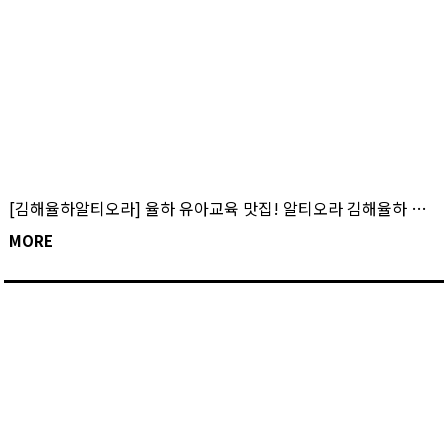
[김해율하알티오라] 율하 유아교육 맛집! 알티오라 김해율하 캠퍼스 원장님과의 인터뷰!!
MORE