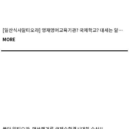
[일산식사알티오라] 영재영어교육기관? 국제학교? 대세는 알티오라!! 식사 캠퍼스 소개!
MORE
불당 알티오라_매쓰캥거루 국제수학경시대회 수상!!