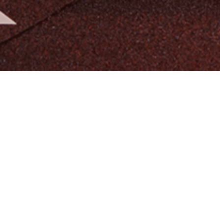
알티오라가 만든 초등 영어
팬그램온
팬그램온 바로가기