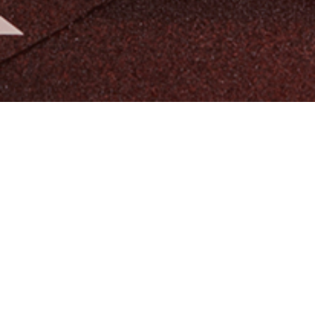
알티오라가 만든 초등 영어
팬그램온
팬그램온 바로가기