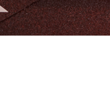
알티오라가 만든 초등 영어
팬그램온
팬그램온 바로가기